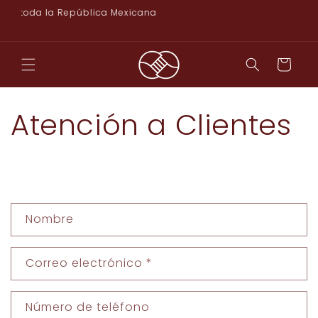
Ir
s a toda la República Mexicana
directamente
al contenido
Carrito
Atención a Clientes
F
Nombre
o
r
Correo electrónico
*
m
u
l
Número de teléfono